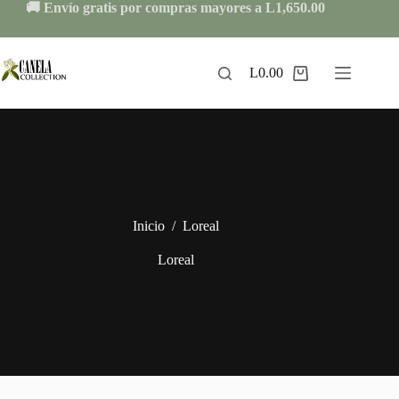
Skip
🚚 Envío gratis por compras mayores a L1,650.00
to
content
L
0.00
Shopping
cart
Inicio
/
Loreal
Loreal