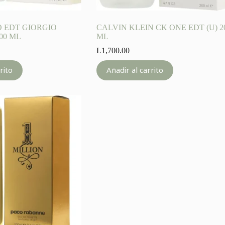
O EDT GIORGIO
CALVIN KLEIN CK ONE EDT (U) 2
00 ML
ML
L
1,700.00
rito
Añadir al carrito