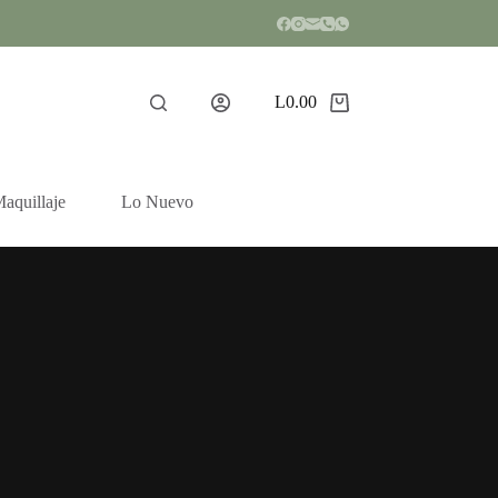
L
0.00
Shopping
cart
aquillaje
Lo Nuevo