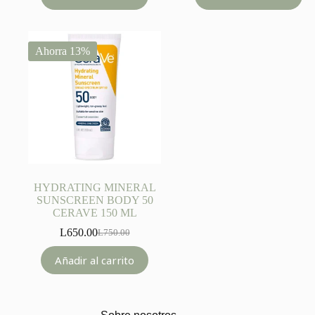
L1,250.00.
L980.00.
Ahorra 13%
HYDRATING MINERAL
SUNSCREEN BODY 50
CERAVE 150 ML
L
650.00
L
750.00
Original
Current
price
price
Añadir al carrito
was:
is:
L750.00.
L650.00.