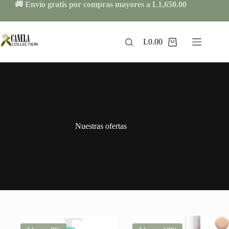
Skip
🚚 Envío gratis por compras mayores a L1,650.00
to
content
L
0.00
Shopping
cart
Nuestras ofertas