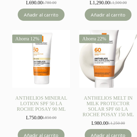
L
690.00
L
1,290.00
L
780.00
L
1,500.00
Original
Current
Original
Current
price
price
price
price
Añadir al carrito
Añadir al carrito
was:
is:
was:
is:
L780.00.
L690.00.
L1,500.00.
L1,290.00.
Ahorra 12%
Ahorra 22%
ANTHELIOS MINERAL
ANTHELIOS MELT IN
LOTION SPF 50 LA
MILK PROTECTOR
ROCHE POSAY 90 ML
SOLAR SPF 60 LA
ROCHE POSAY 150 ML
L
750.00
L
850.00
Original
Current
L
980.00
L
1,250.00
price
price
Original
Current
was:
is:
price
price
Añadir al carrito
Añadir al carrito
L850.00.
L750.00.
was:
is: