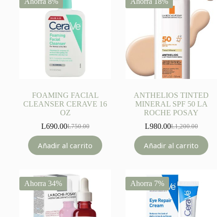
Ahorra 8%
Ahorra 18%
FOAMING FACIAL
ANTHELIOS TINTED
CLEANSER CERAVE 16
MINERAL SPF 50 LA
OZ
ROCHE POSAY
L
690.00
L
980.00
L
750.00
L
1,200.00
Original
Current
Original
Current
price
price
price
price
Añadir al carrito
Añadir al carrito
was:
is:
was:
is:
L750.00.
L690.00.
L1,200.00.
L980.00.
Ahorra 34%
Ahorra 7%