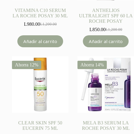
VITAMINA C10 SERUM
ANTHELIOS
LA ROCHE POSAY 30 ML
ULTRALIGHT SPF 60 LA
ROCHE POSAY
L
980.00
L
1,200.00
Original
Current
L
850.00
L
1,200.00
price
price
Original
Current
was:
is:
price
price
Añadir al carrito
Añadir al carrito
L1,200.00.
L980.00.
was:
is:
L1,200.00.
L850.00.
Ahorra 12%
Ahorra 14%
CLEAR SKIN SPF 50
MELA B3 SERUM LA
EUCERIN 75 ML
ROCHE POSAY 30 ML