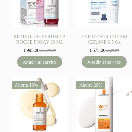
RETINOL B3 SERUM LA
EYE REPAIR CREAM
ROCHE POSAY 30 ML
CERAVE 0.5 Oz
L
995.00
L
575.00
L
1,500.00
L
620.00
Original
Current
Original
Current
price
price
price
price
Añadir al carrito
Añadir al carrito
was:
is:
was:
is:
L1,500.00.
L995.00.
L620.00.
L575.00.
Ahorra 18%
Ahorra 29%