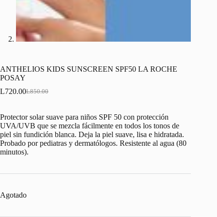
ANTHELIOS KIDS SUNSCREEN SPF50 LA ROCHE
POSAY
L
720.00
L
850.00
Original
Current
price
price
was:
is:
Protector solar suave para niños SPF 50 con protección
L850.00.
L720.00.
UVA/UVB que se mezcla fácilmente en todos los tonos de
piel sin fundición blanca. Deja la piel suave, lisa e hidratada.
Probado por pediatras y dermatólogos. Resistente al agua (80
minutos).
Agotado