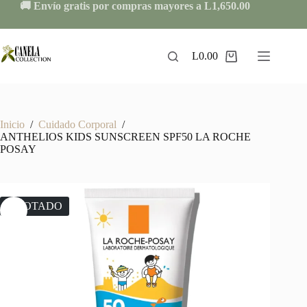
Skip
🚚 Envío gratis por compras mayores a L1,650.00
to
content
L
0.00
Shopping
cart
Inicio
/
Cuidado Corporal
/
ANTHELIOS KIDS SUNSCREEN SPF50 LA ROCHE
POSAY
AGOTADO