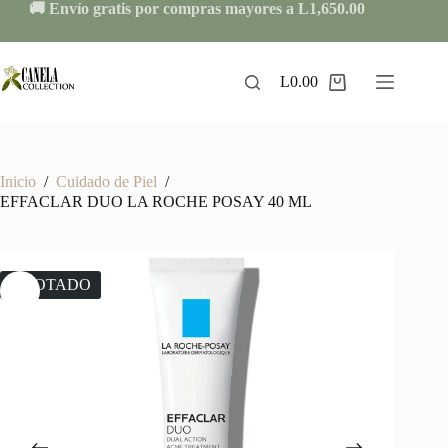
Skip
🚚 Envío gratis por compras mayores a L1,650.00
to
content
L
0.00
Shopping
cart
Inicio
/
Cuidado de Piel
/
EFFACLAR DUO LA ROCHE POSAY 40 ML
AGOTADO