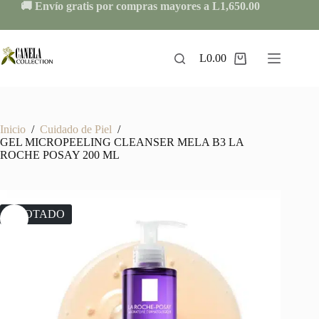
Skip
🚚 Envío gratis por compras mayores a L1,650.00
to
content
L
0.00
Shopping
cart
Inicio
/
Cuidado de Piel
/
GEL MICROPEELING CLEANSER MELA B3 LA
ROCHE POSAY 200 ML
AGOTADO