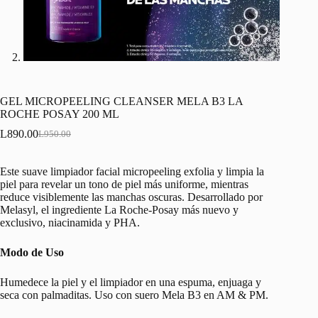
GEL MICROPEELING CLEANSER MELA B3 LA
ROCHE POSAY 200 ML
L
890.00
L
950.00
Original
Current
price
price
was:
is:
Este suave limpiador facial micropeeling exfolia y limpia la
L950.00.
L890.00.
piel para revelar un tono de piel más uniforme, mientras
reduce visiblemente las manchas oscuras. Desarrollado por
Melasyl, el ingrediente La Roche-Posay más nuevo y
exclusivo, niacinamida y PHA.
Modo de Uso
Humedece la piel y el limpiador en una espuma, enjuaga y
seca con palmaditas. Uso con suero Mela B3 en AM & PM.