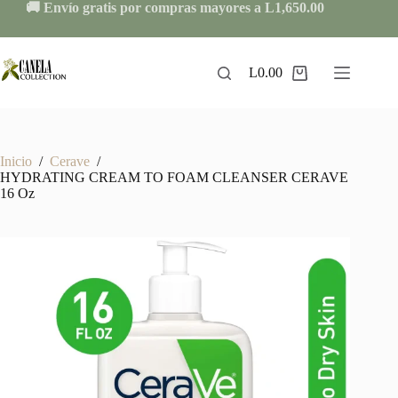
Skip
🚚 Envío gratis por compras mayores a L1,650.00
to
content
L
0.00
Shopping
cart
Inicio
/
Cerave
/
HYDRATING CREAM TO FOAM CLEANSER CERAVE
16 Oz