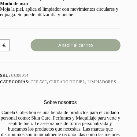
Modo de uso:
Moja la piel, aplica el limpiador con movimientos circulares y
enjuaga. Se puede utilizar día y noche.
HYDRATING
Añadir al carrito
CREAM
TO
FOAM
CLEANSER
CERAVE
16
SKU:
CC00014
Oz
CATEGORÍAS:
CERAVE
,
CUIDADO DE PIEL
,
LIMPIADORES
cantidad
Sobre nosotros
Canela Collection es una tienda de productos para el cuidado
personal como: Skin Care, Perfumes y Maquillaje para verte y
sentirte bien. Te asesoramos de forma personalizada y
buscamos los productos que necesitas. Las marcas que
distribuimos son mundialmente reconocidas como las mejores