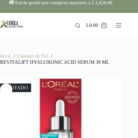
Skip
🚚 Envío gratis por compras mayores a L1,650.00
to
content
L
0.00
Shopping
cart
Inicio
/
Cuidado de Piel
/
REVITALIFT HYALURONIC ACID SERUM 30 ML
AGOTADO