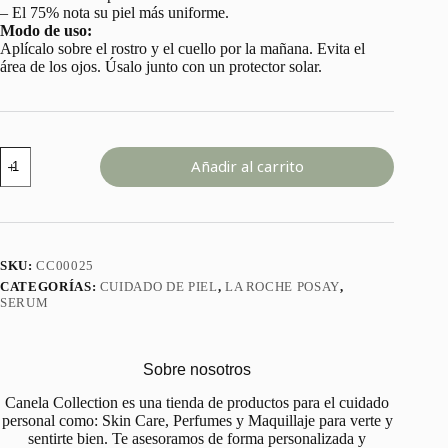
– El 75% nota su piel más uniforme.
Modo de uso:
Aplícalo sobre el rostro y el cuello por la mañana. Evita el
área de los ojos. Úsalo junto con un protector solar.
VITAMINA
Añadir al carrito
C10
SERUM
LA
ROCHE
POSAY
30
SKU:
CC00025
ML
CATEGORÍAS:
CUIDADO DE PIEL
,
LA ROCHE POSAY
,
cantidad
SERUM
Sobre nosotros
Canela Collection es una tienda de productos para el cuidado
personal como: Skin Care, Perfumes y Maquillaje para verte y
sentirte bien. Te asesoramos de forma personalizada y