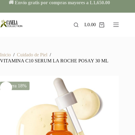
Skip
🚚 Envío gratis por compras mayores a L1,650.00
to
content
L
0.00
Shopping
cart
Inicio
/
Cuidado de Piel
/
VITAMINA C10 SERUM LA ROCHE POSAY 30 ML
Ahorra 18%