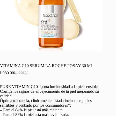
VITAMINA C10 SERUM LA ROCHE POSAY 30 ML
L
980.00
L
1,200.00
Original
Current
price
price
was:
is:
PURE VITAMIN C10 aporta luminosidad a la piel sensible.
L1,200.00.
L980.00.
Corrige los signos de envejecimiento de la piel mejorando su
calidad.
Óptima tolerancia, clínicamente testada incluso en pieles
sensibles y probado por los consumidores*:
– Para el 84% la piel está más radiante.
– Para el 87% la piel está más revitalizada.