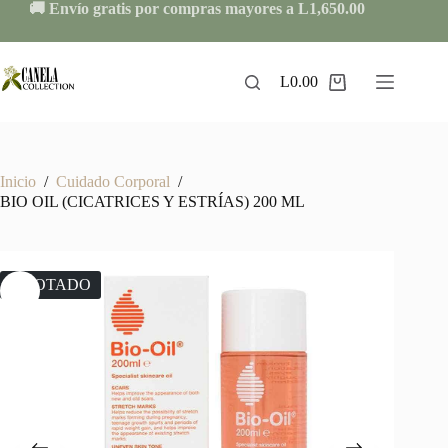
Skip
🚚 Envío gratis por compras mayores a L1,650.00
to
content
L
0.00
Shopping
cart
Inicio
/
Cuidado Corporal
/
BIO OIL (CICATRICES Y ESTRÍAS) 200 ML
AGOTADO