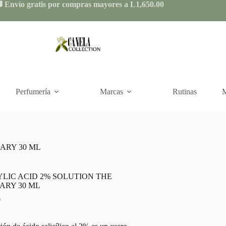
 Envío gratis por compras mayores a L1,650.00
Perfumería
Marcas
Rutinas
M
ARY 30 ML
YLIC ACID 2% SOLUTION THE
ARY 30 ML
0