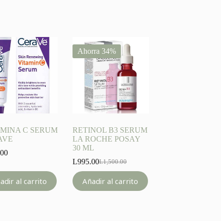
Ahorra 34%
AMINA C SERUM
RETINOL B3 SERUM
AVE
LA ROCHE POSAY
30 ML
.00
L
995.00
L
1,500.00
Original
Current
price
price
adir al carrito
Añadir al carrito
was:
is:
L1,500.00.
L995.00.