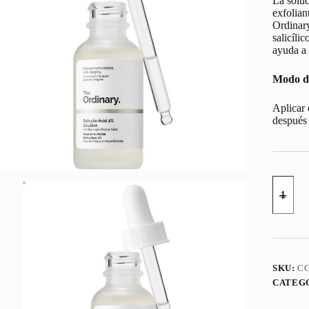
La soluc
exfolian
Ordinary
salicíli
ayuda a 
Modo d
Aplicar 
después 
SALICY
ACID
2%
SOLUT
THE
ORDIN
30
ML
SKU:
CC
cantidad
CATEG