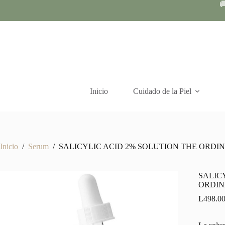
Skip

to
content
Inicio
Cuidado de la Piel
Inicio
/
Serum
/
SALICYLIC ACID 2% SOLUTION THE ORDIN
SALIC
ORDIN
L
498.0