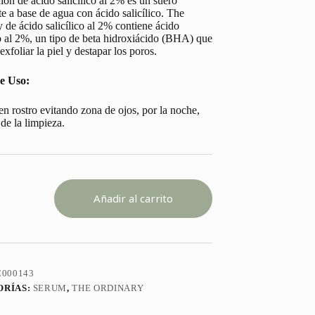
ión de ácido salicílico al 2% es un suero
te a base de agua con ácido salicílico.
The
 de ácido salicílico al 2% contiene ácido
co al 2%, un tipo de beta hidroxiácido (BHA) que
exfoliar la piel y destapar los poros.
e Uso:
en rostro evitando zona de ojos, por la noche,
de la limpieza.
LIC
Añadir al carrito
ION
ARY
000143
ORÍAS:
SERUM
,
THE ORDINARY