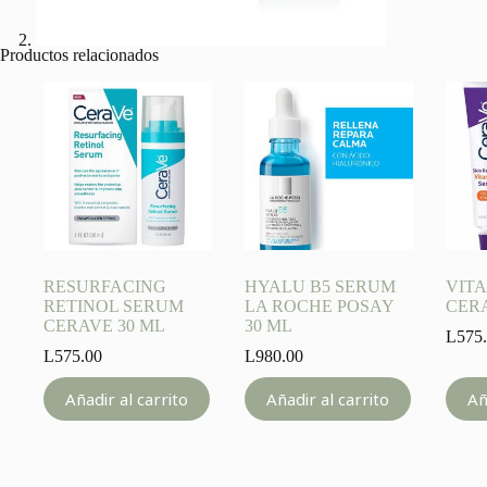
Productos relacionados
RESURFACING
HYALU B5 SERUM
VIT
RETINOL SERUM
LA ROCHE POSAY
CER
CERAVE 30 ML
30 ML
L
575
L
575.00
L
980.00
Añadir al carrito
Añadir al carrito
Añ