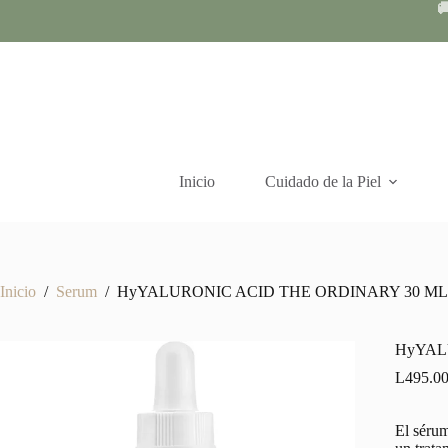
Skip

to
content
Inicio
Cuidado de la Piel
Inicio
/
Serum
/
HyYALURONIC ACID THE ORDINARY 30 ML
HyYAL
L
495.0
El séru