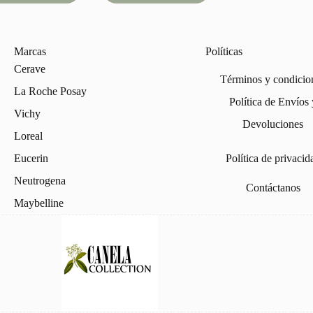
L1,500.00.
L995.00.
Marcas
Políticas
Cerave
Términos y condicio
La Roche Posay
Política de Envíos 
Vichy
Devoluciones
Loreal
Eucerin
Política de privacid
Neutrogena
Contáctanos
Maybelline