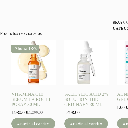
ORDIN
30
ML
cantidad
SKU:
CC
CATEG
Productos relacionados
Ahorra 18%
VITAMINA C10
SALICYLIC ACID 2%
ACN
SERUM LA ROCHE
SOLUTION THE
GEL 
POSAY 30 ML
ORDINARY 30 ML
L
600
L
980.00
L
498.00
L
1,200.00
Original
Current
price
price
Añadir al carrito
Añadir al carrito
Añ
was:
is: