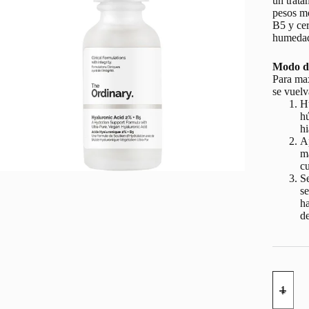
un trata
pesos mo
B5 y cer
humedad 
Modo d
Para max
se vuelv
H
h
hi
Ap
ma
cu
Se
se
ha
de
HyYAL
ACID
THE