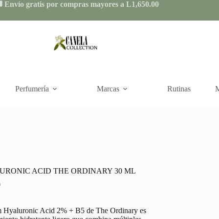
 Envío gratis por compras mayores a L1,650.00
Perfumería
Marcas
Rutinas
M
URONIC ACID THE ORDINARY 30 ML
0
m Hyaluronic Acid 2% + B5 de The Ordinary es