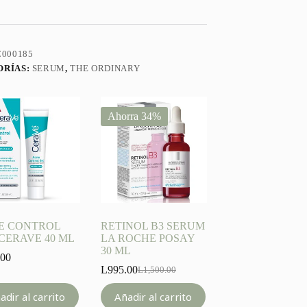
ARY
000185
ORÍAS:
SERUM
,
THE ORDINARY
Ahorra 34%
E CONTROL
RETINOL B3 SERUM
CERAVE 40 ML
LA ROCHE POSAY
30 ML
.00
L
995.00
L
1,500.00
Original
Current
price
price
adir al carrito
Añadir al carrito
was:
is: