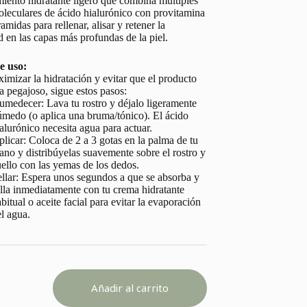
miento hidratante ligero que combina múltiples
leculares de ácido hialurónico con provitamina
amidas para rellenar, alisar y retener la
en las capas más profundas de la piel.
e uso:
imizar la hidratación y evitar que el producto
a pegajoso, sigue estos pasos:
umedecer: Lava tu rostro y déjalo ligeramente
úmedo (o aplica una bruma/tónico). El ácido
alurónico necesita agua para actuar.
licar: Coloca de 2 a 3 gotas en la palma de tu
no y distribúyelas suavemente sobre el rostro y
ello con las yemas de los dedos.
llar: Espera unos segundos a que se absorba y
lla inmediatamente con tu crema hidratante
bitual o aceite facial para evitar la evaporación
l agua.
URONIC
Añadir al carrito